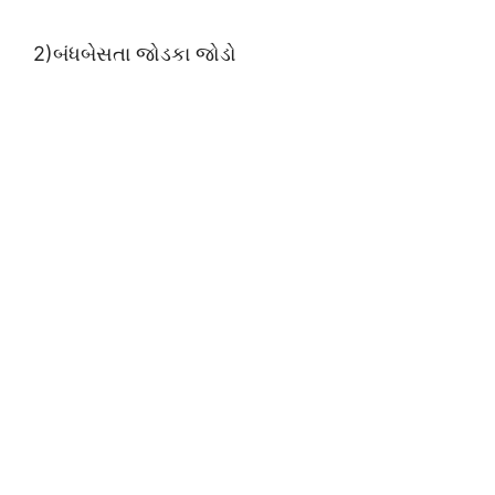
2)બંધબેસતા જોડકા જોડો