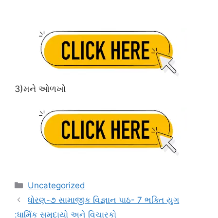
3)મને ઓળખો
Categories
Uncategorized
ધોરણ-૭ સામાજીક વિજ્ઞાન પાઠ- 7 ભક્તિ યુગ
:ધાર્મિક સમુદાયો અને વિચારકો