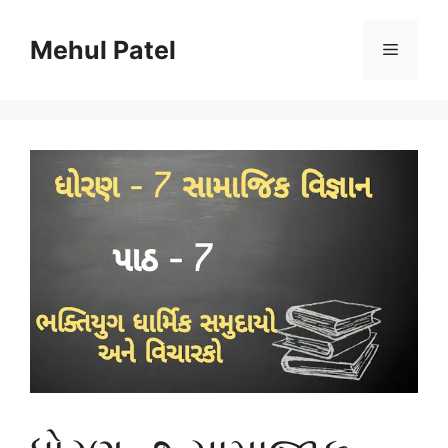
Skip
to
Mehul Patel
Menu
content