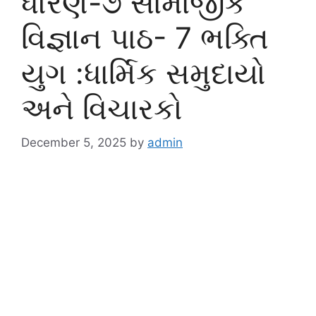
ધોરણ-૭ સામાજીક
વિજ્ઞાન પાઠ- 7 ભક્તિ
યુગ :ધાર્મિક સમુદાયો
અને વિચારકો
December 5, 2025
by
admin