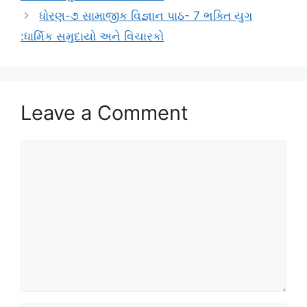
ધોરણ-૭ સામાજીક વિજ્ઞાન પાઠ- 7 ભક્તિ યુગ
:ધાર્મિક સમુદાયો અને વિચારકો
Leave a Comment
Comment