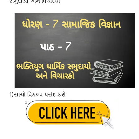
સમુદાયો અને વિચારકો
1)સાચો વિકલ્પ પસંદ કરો