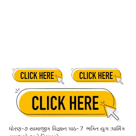
ધોરણ-૭ સામાજીક વિજ્ઞાન પાઠ- 7 ભક્તિ યુગ :ધાર્મિક