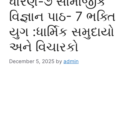
ધોરણ-૭ સામાજીક
વિજ્ઞાન પાઠ- 7 ભક્તિ
યુગ :ધાર્મિક સમુદાયો
અને વિચારકો
December 5, 2025
by
admin