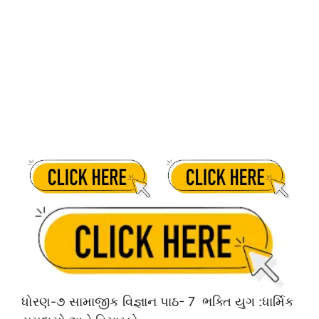
ધોરણ-૭ સામાજીક વિજ્ઞાન પાઠ- 7 ભક્તિ યુગ :ધાર્મિક