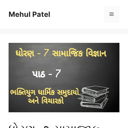
Skip
to
Mehul Patel
Menu
content