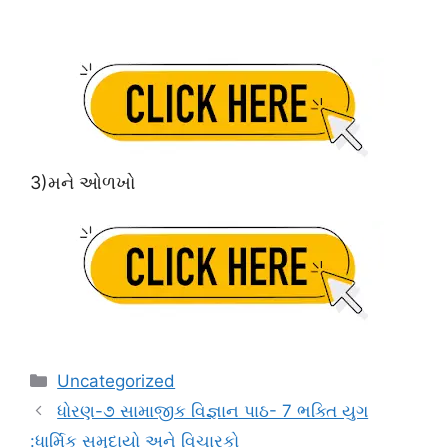
3)મને ઓળખો
Categories
Uncategorized
ધોરણ-૭ સામાજીક વિજ્ઞાન પાઠ- 7 ભક્તિ યુગ
:ધાર્મિક સમુદાયો અને વિચારકો