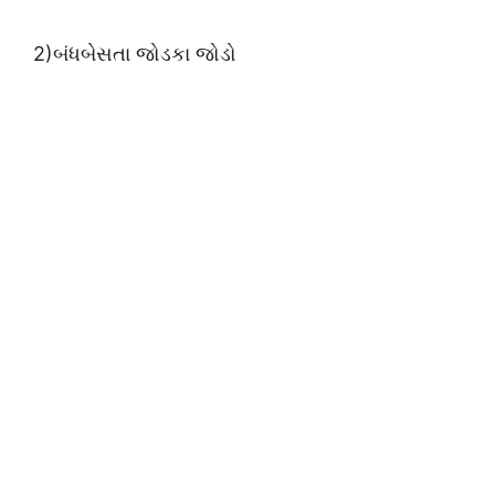
2)બંધબેસતા જોડકા જોડો