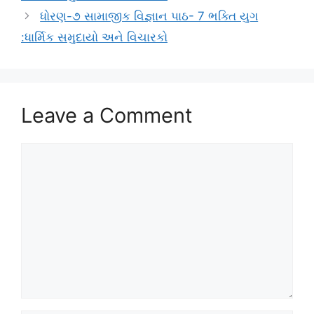
ધોરણ-૭ સામાજીક વિજ્ઞાન પાઠ- 7 ભક્તિ યુગ
:ધાર્મિક સમુદાયો અને વિચારકો
Leave a Comment
Comment