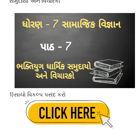
સમુદાયો અને વિચારકો
1)સાચો વિકલ્પ પસંદ કરો