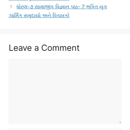
ધોરણ-૭ સામાજીક વિજ્ઞાન પાઠ- 7 ભક્તિ યુગ
:ધાર્મિક સમુદાયો અને વિચારકો
Leave a Comment
Comment