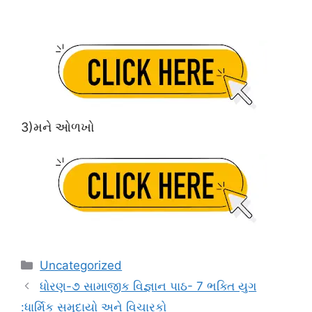
3)મને ઓળખો
Categories
Uncategorized
ધોરણ-૭ સામાજીક વિજ્ઞાન પાઠ- 7 ભક્તિ યુગ
:ધાર્મિક સમુદાયો અને વિચારકો