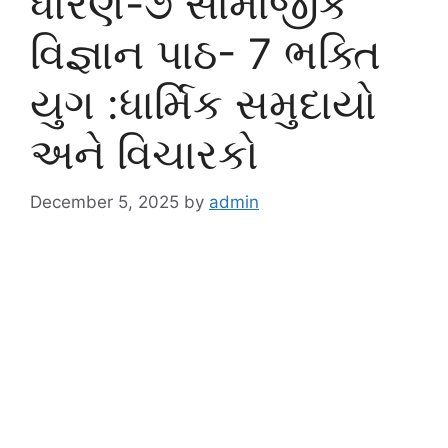
ધોરણ-૭ સામાજીક
વિજ્ઞાન પાઠ- 7 ભક્તિ
યુગ :ધાર્મિક સમુદાયો
અને વિચારકો
December 5, 2025
by
admin