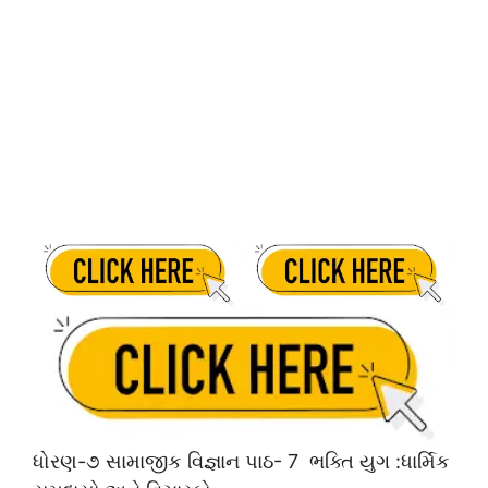
ધોરણ-૭ સામાજીક વિજ્ઞાન પાઠ- 7 ભક્તિ યુગ :ધાર્મિક