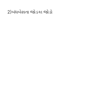
2)બંધબેસતા જોડકા જોડો