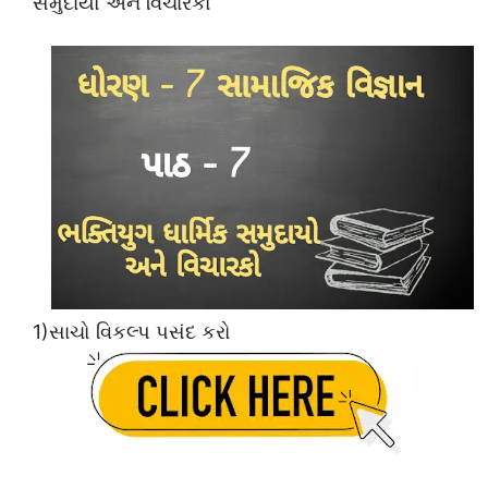
સમુદાયો અને વિચારકો
1)સાચો વિકલ્પ પસંદ કરો