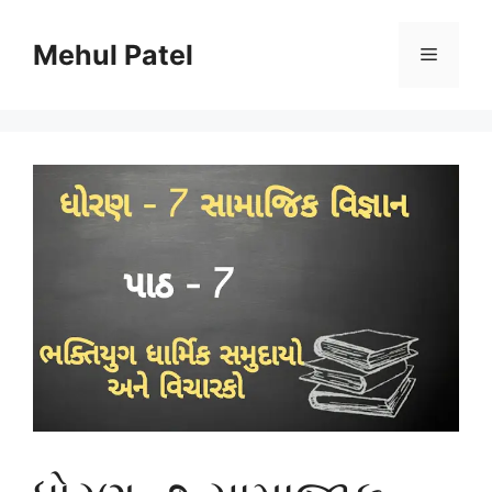
Skip
to
Mehul Patel
Menu
content