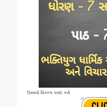
1)સાચો વિકલ્પ પસંદ કરો