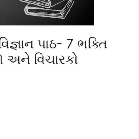
જ્ઞાન પાઠ- 7 ભક્તિ
યો અને વિચારકો