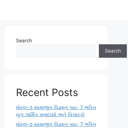
Search
Search
Recent Posts
ધોરણ-૭ સામાજીક વિજ્ઞાન પાઠ- 7 ભક્તિ
યુગ :ધાર્મિક સમુદાયો અને વિચારકો
ધોરણ-૭ સામાજીક વિજ્ઞાન પાઠ- 7 ભક્તિ