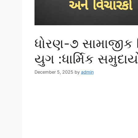
ધોરણ-૭ સામાજીક વિ
યુગ :ધાર્મિક સમુદા
December 5, 2025
by
admin