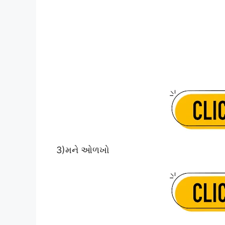
3)મને ઓળખો