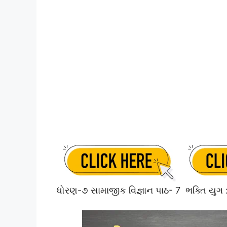
ધોરણ-૭ સામાજીક વિજ્ઞાન પાઠ- 7 ભક્તિ યુગ :