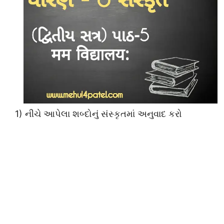
1) નીચે આપેલા શબ્દોનું સંસ્કૃતમાં અનુવાદ કરો