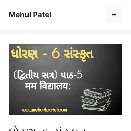
Skip
to
Mehul Patel
Menu
content