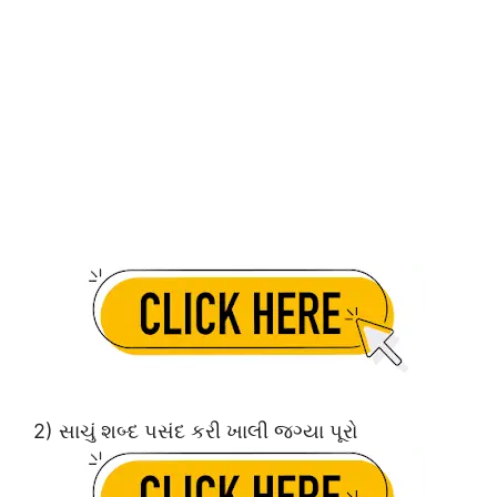
2) સાચું શબ્દ પસંદ કરી ખાલી જગ્યા પૂરો