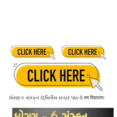
ધોરણ-૬ સંસ્કૃત (દ્વિતીય સત્ર) પાઠ-5 मम विद्यालय: