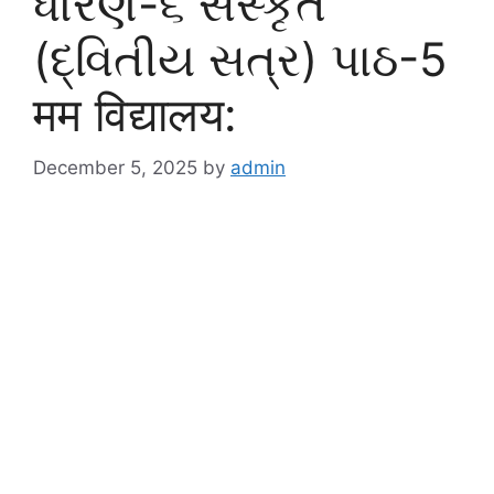
ધોરણ-૬ સંસ્કૃત
(દ્વિતીય સત્ર) પાઠ-5
मम विद्यालय:
December 5, 2025
by
admin