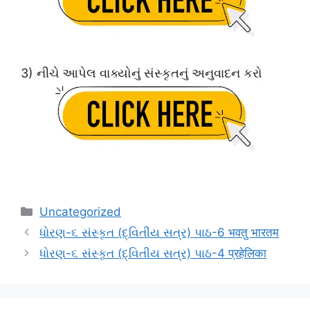
3) નીચે આપેલ વાક્યોનું સંસ્કૃતનું અનુવાદન કરો
Categories
Uncategorized
ધોરણ-૬ સંસ્કૃત (દ્વિતીય સત્ર) પાઠ-6 भवतु भारतम
ધોરણ-૬ સંસ્કૃત (દ્વિતીય સત્ર) પાઠ-4 प्रहेलिका