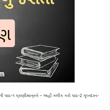
પાઠ-૧ પ્રાણીમાત્રને – અહી ક્લીક કરો પાઠ-2 ગુપ્તદાન-