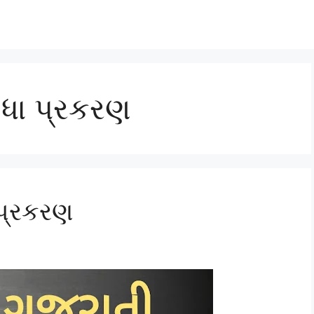
ધા પ્રકરણ
પ્રકરણ