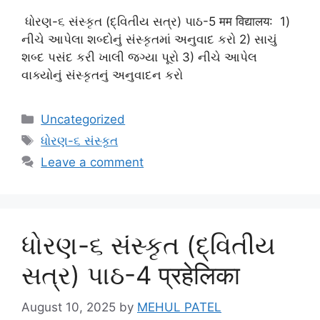
ધોરણ-૬ સંસ્કૃત (દ્વિતીય સત્ર) પાઠ-5 मम विद्यालय: 1)
નીચે આપેલા શબ્દોનું સંસ્કૃતમાં અનુવાદ કરો 2) સાચું
શબ્દ પસંદ કરી ખાલી જગ્યા પૂરો 3) નીચે આપેલ
વાક્યોનું સંસ્કૃતનું અનુવાદન કરો
Categories
Uncategorized
Tags
ધોરણ-૬ સંસ્કૃત
Leave a comment
ધોરણ-૬ સંસ્કૃત (દ્વિતીય
સત્ર) પાઠ-4 प्रहेलिका
August 10, 2025
by
MEHUL PATEL