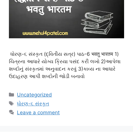
ધોરણ-૬ સંસ્કૃત (દ્વિતીય સત્ર) પાઠ-6 भवतु भारतम 1)
ચિત્રના આધારે યોગ્ય ક્રિયા પસંદ કરી લખો 2)આપેલા
શબ્દોનું સંસ્કૃતમાં અનુવાદન કરવું 3)કાવ્ય ના આધારે
ઉદાહરણ આપી શબ્દોની જોડી બનાવો
Categories
Uncategorized
Tags
ધોરણ-૬ સંસ્કૃત
Leave a comment