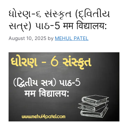
ધોરણ-૬ સંસ્કૃત (દ્વિતીય
સત્ર) પાઠ-5 मम विद्यालय:
August 10, 2025
by
MEHUL PATEL