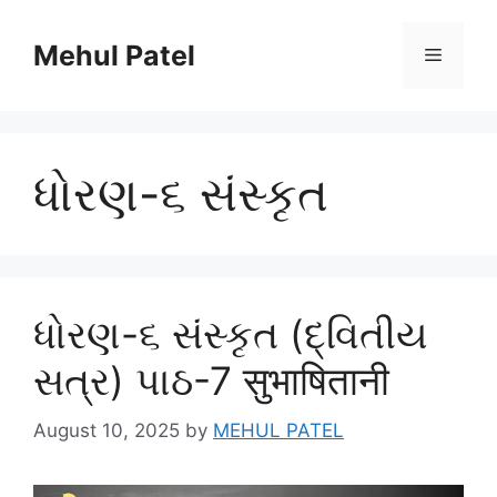
Skip
to
Mehul Patel
Menu
content
ધોરણ-૬ સંસ્કૃત
ધોરણ-૬ સંસ્કૃત (દ્વિતીય
સત્ર) પાઠ-7 सुभाषितानी
August 10, 2025
by
MEHUL PATEL