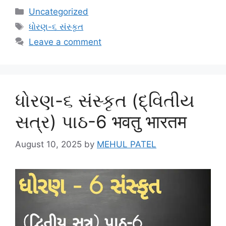
Categories
Uncategorized
Tags
ધોરણ-૬ સંસ્કૃત
Leave a comment
ધોરણ-૬ સંસ્કૃત (દ્વિતીય
સત્ર) પાઠ-6 भवतु भारतम
August 10, 2025
by
MEHUL PATEL