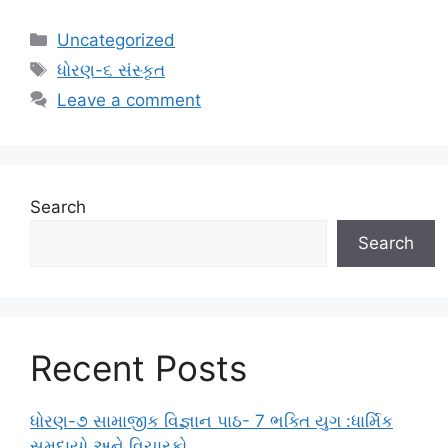
Categories
Uncategorized
Tags
ધોરણ-૬ સંસ્કૃત
Leave a comment
Search
Search
Recent Posts
ધોરણ-૭ સામાજીક વિજ્ઞાન પાઠ- 7 ભક્તિ યુગ :ધાર્મિક
સમુદાયો અને વિચારકો