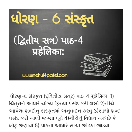
ધોરણ-૬ સંસ્કૃત (દ્વિતીય સત્ર) પાઠ-4 प्रहेलिका 1)
ચિત્રોને આધારે યોગ્ય ક્રિયા પસંદ કરી લખો 2)નીચે
આપેલા શબ્દોનું સંસ્કૃતમાં અનુવાદન કરવું 3)સાચો શબ્દ
પસંદ કરી ખાલી જગ્યા પૂરો 4)નીચેનું વિધાન ખરું છે કે
ખોટું જણાવો 5) પાઠના આધારે સાચા જોડકા જોડવા