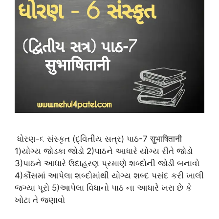
ધોરણ-૬ સંસ્કૃત (દ્વિતીય સત્ર) પાઠ-7 सुभाषितानी
1)યોગ્ય જોડકા જોડો 2‌)પાઠને આધારે યોગ્ય રીતે જોડો
3)પાઠને આધારે ઉદાહરણ પ્રમાણે શબ્દોની જોડી બનાવો
4)કૌંસમાં આપેલા શબ્દોમાંથી યોગ્ય શબ્દ પસંદ કરી ખાલી
જગ્યા પૂરો 5)આપેલા વિધાનો પાઠ ના આધારે ખરા છે કે
ખોટા તે જણાવો